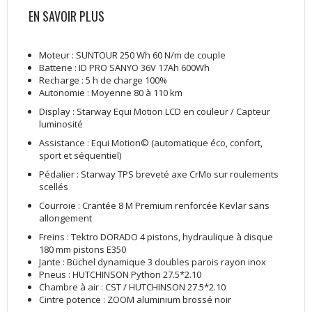
EN SAVOIR PLUS
Moteur : SUNTOUR 250 Wh 60 N/m de couple
Batterie : ID PRO SANYO 36V 17Ah 600Wh
Recharge : 5 h de charge 100%
Autonomie : Moyenne 80 à 110 km
Display : Starway Equi Motion LCD en couleur / Capteur
luminosité
Assistance : Equi Motion© (automatique éco, confort,
sport et séquentiel)
Pédalier : Starway TPS breveté axe CrMo sur roulements
scellés
Courroie : Crantée 8 M Premium renforcée Kevlar sans
allongement
Freins : Tektro DORADO 4 pistons, hydraulique à disque
180 mm pistons E350
Jante : Büchel dynamique 3 doubles parois rayon inox
Pneus : HUTCHINSON Python 27.5*2.10
Chambre à air : CST / HUTCHINSON 27.5*2.10
Cintre potence : ZOOM aluminium brossé noir