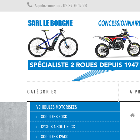
Appelez-nous au : 02 97 76 17 28
CATÉGORIES
A P
VEHICULES MOTORISEES
SCOOTERS 50CC
CYCLOS A BOITE 50CC
SCOOTERS 125CC