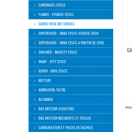
CARENAGES CYCLO
FLAMEX - CYGNUS 125CC
GARDE BOUE MOTORISES
SKYCRUISER - XMAX 125CC JUSQU'A 2009
SKYCRUISER - XMAX 125CC A PARTIR DE 2010
GA
SKYLINER - MAJESTY 125CC
WAAP - VITY 125CC
XOVER - BWS 125CC
MOTEUR
ADMISSION, FILTRE
ALLUMAGE
Résu
BAS MOTEUR SCOOTERS
BAS MOTEUR MECABOITE ET CYCLOS
CARBURATEUR ET PIECES DETACHEES