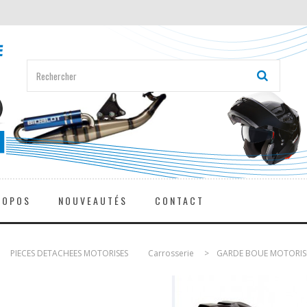
ROPOS
NOUVEAUTÉS
CONTACT
>
PIECES DETACHEES MOTORISES
>
Carrosserie
>
GARDE BOUE MOTORIS