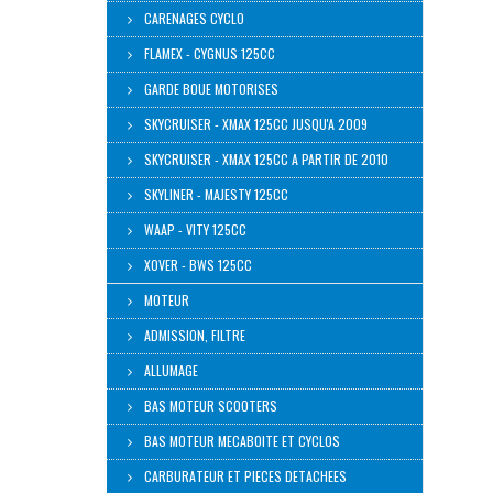
CARENAGES CYCLO
FLAMEX - CYGNUS 125CC
GARDE BOUE MOTORISES
SKYCRUISER - XMAX 125CC JUSQU'A 2009
SKYCRUISER - XMAX 125CC A PARTIR DE 2010
SKYLINER - MAJESTY 125CC
WAAP - VITY 125CC
XOVER - BWS 125CC
MOTEUR
ADMISSION, FILTRE
ALLUMAGE
BAS MOTEUR SCOOTERS
BAS MOTEUR MECABOITE ET CYCLOS
CARBURATEUR ET PIECES DETACHEES