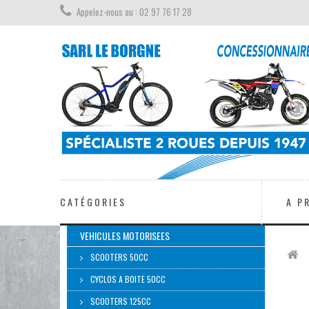
Appelez-nous au : 02 97 76 17 28
CATÉGORIES
A P
VEHICULES MOTORISEES
SCOOTERS 50CC
CYCLOS A BOITE 50CC
SCOOTERS 125CC