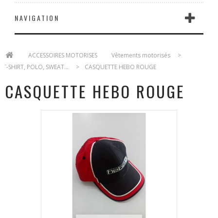
NAVIGATION
>
ACCESSOIRES MOTORISES
>
Vêtements motorisés
>
T-SHIRT, POLO, SWEAT...
>
CASQUETTE HEBO ROUGE
CASQUETTE HEBO ROUGE