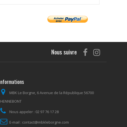
Nous suivre
Informations
MBK Le Borgne, 6 Avenue de la République 56700
HENNEBONT
Nous appeler :
02 97 76 17 28
E-mail :
contact@mbkleborgne.com