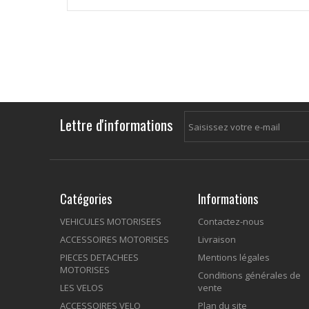
Lettre d'informations
Catégories
Informations
VEHICULES MOTORISEES
Contactez-nous
ACCESSOIRES MOTORISES
Livraison
PIECES DETACHEES
Mentions légales
MOTORISES
Conditions générales de
LES VELOS
vente
ACCESSOIRES VELO
Plan du site