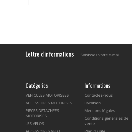
Lettre d'informations
Catégories
Informations
VEHICULES MOTORISEES
Contactez-nous
ACCESSOIRES MOTORISES
Livraison
PIECES DETACHEES
Mentions légales
MOTORISES
Conditions générales de
LES VELOS
vente
ACCESSOIRES VELO
Plan du site