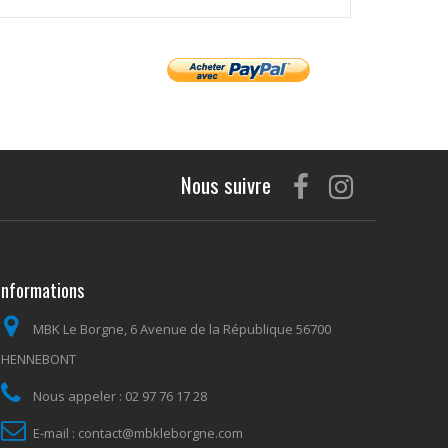
Nous suivre
Informations
MBK Le Borgne, 6 Avenue de la République 56700
HENNEBONT
Nous appeler :
02 97 76 17 28
E-mail :
contact@mbkleborgne.com