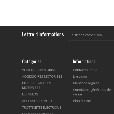
Lettre d'informations
Catégories
Informations
VEHICULES MOTORISEES
Contactez-nous
ACCESSOIRES MOTORISES
Livraison
PIECES DETACHEES
Mentions légales
MOTORISES
Conditions générales de
LES VELOS
vente
ACCESSOIRES VELO
Plan du site
TROTTINETTE ELECTRIQUE