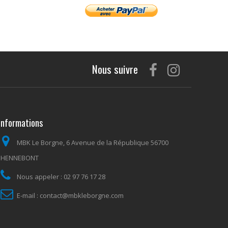
Nous suivre
Informations
MBK Le Borgne, 6 Avenue de la République 56700
HENNEBONT
Nous appeler :
02 97 76 17 28
E-mail :
contact@mbkleborgne.com