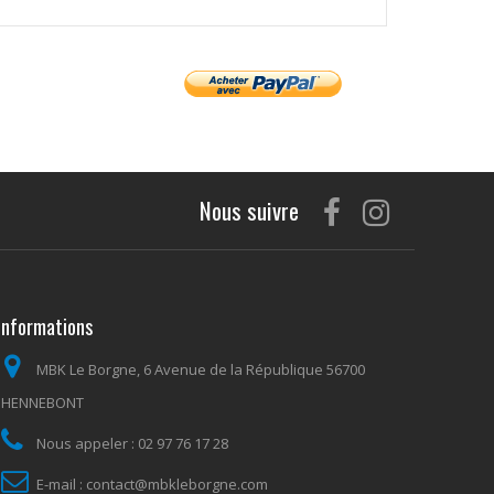
Nous suivre
Informations
MBK Le Borgne, 6 Avenue de la République 56700
HENNEBONT
Nous appeler :
02 97 76 17 28
E-mail :
contact@mbkleborgne.com