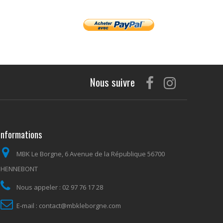
Nous suivre
Informations
MBK Le Borgne, 6 Avenue de la République 56700
HENNEBONT
Nous appeler :
02 97 76 17 28
E-mail :
contact@mbkleborgne.com