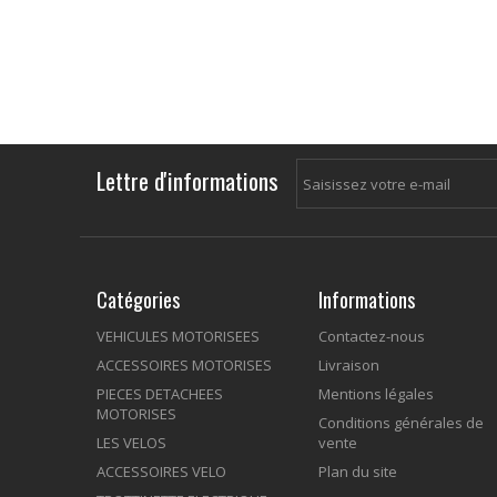
Lettre d'informations
Catégories
Informations
VEHICULES MOTORISEES
Contactez-nous
ACCESSOIRES MOTORISES
Livraison
PIECES DETACHEES
Mentions légales
MOTORISES
Conditions générales de
LES VELOS
vente
ACCESSOIRES VELO
Plan du site