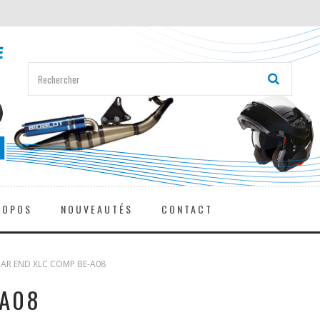
ROPOS
NOUVEAUTÉS
CONTACT
AR END XLC COMP BE-A08
-A08