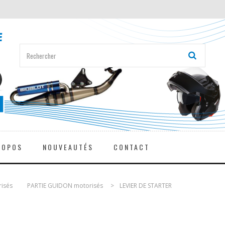
ROPOS
NOUVEAUTÉS
CONTACT
risés
>
PARTIE GUIDON motorisés
>
LEVIER DE STARTER