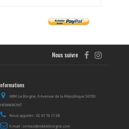
Nous suivre
Informations
MBK Le Borgne, 6 Avenue de la République 56700
HENNEBONT
Nous appeler :
02 97 76 17 28
E-mail :
contact@mbkleborgne.com