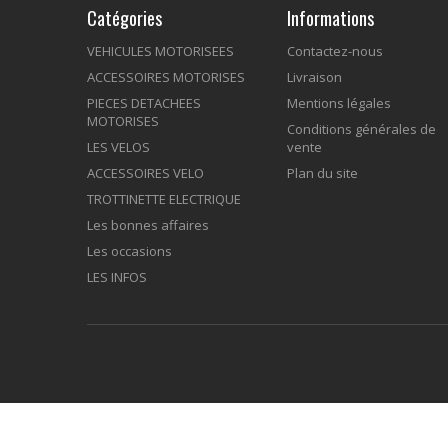
Catégories
Informations
VEHICULES MOTORISEES
Contactez-nous
ACCESSOIRES MOTORISES
Livraison
PIECES DETACHEES
Mentions légales
MOTORISES
Conditions générales de
LES VELOS
vente
ACCESSOIRES VELO
Plan du site
TROTTINETTE ELECTRIQUE
Les bonnes affaires
Les occasions
LES INFOS