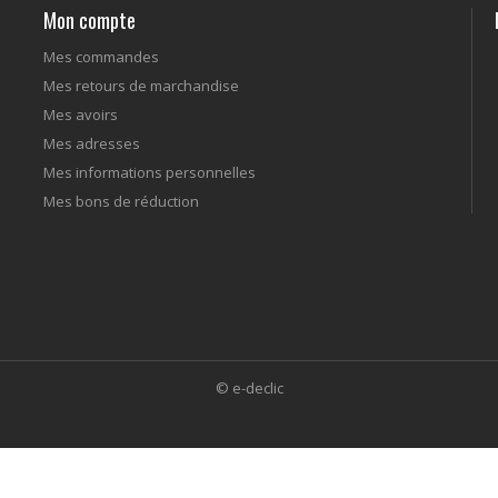
Mon compte
Mes commandes
Mes retours de marchandise
Mes avoirs
Mes adresses
Mes informations personnelles
Mes bons de réduction
© e-declic