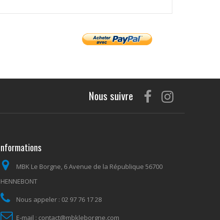
Nous suivre
Informations
MBK Le Borgne, 6 Avenue de la République 56700
HENNEBONT
Nous appeler :
02 97 76 17 28
E-mail :
contact@mbkleborgne.com