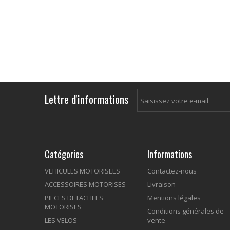
Lettre d'informations
Catégories
Informations
VEHICULES MOTORISEES
Contactez-nous
ACCESSOIRES MOTORISES
Livraison
PIECES DETACHEES
Mentions légales
MOTORISES
Conditions générales de
LES VELOS
vente