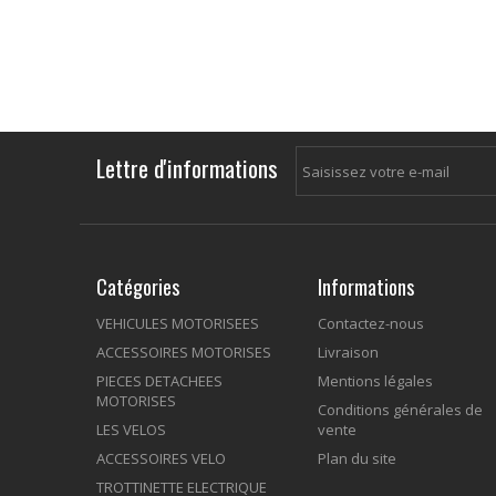
Lettre d'informations
Catégories
Informations
VEHICULES MOTORISEES
Contactez-nous
ACCESSOIRES MOTORISES
Livraison
PIECES DETACHEES
Mentions légales
MOTORISES
Conditions générales de
LES VELOS
vente
ACCESSOIRES VELO
Plan du site
TROTTINETTE ELECTRIQUE