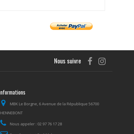
Nous suivre
Informations
MBK Le Borgne, 6 Avenue de la République 56700
HENNEBONT
Nous appeler :
02 97 76 17 28