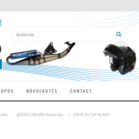
ROPOS
NOUVEAUTÉS
CONTACT
risés
>
JANTES ORIGINE motorisés
>
JANTE AV 12P BLANC