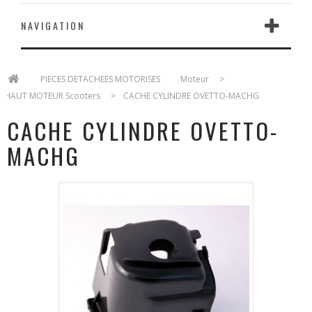
NAVIGATION
>
PIECES DETACHEES MOTORISES
>
Moteur
>
HAUT MOTEUR Scooters
>
CACHE CYLINDRE OVETTO-MACHG
CACHE CYLINDRE OVETTO-
MACHG