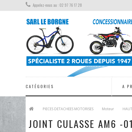
Appelez-nous au : 02 97 76 17 28
CATÉGORIES
A P
>
PIECES DETACHEES MOTORISES
>
Moteur
>
HAUT
JOINT CULASSE AM6 -0