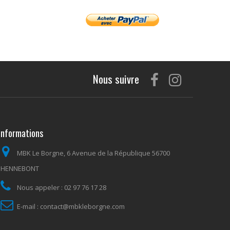
Nous suivre
Informations
MBK Le Borgne, 6 Avenue de la République 56700
HENNEBONT
Nous appeler :
02 97 76 17 28
E-mail :
contact@mbkleborgne.com