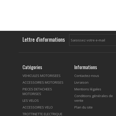
Lettre d'informations
Catégories
Informations
VEHICULES MOTORISEES
Contactez-nous
ACCESSOIRES MOTORISES
Livraison
PIECES DETACHEES
Mentions légales
MOTORISES
Conditions générales de
LES VELOS
vente
ACCESSOIRES VELO
Plan du site
TROTTINETTE ELECTRIQUE