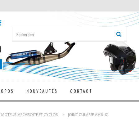
ROPOS
NOUVEAUTÉS
CONTACT
 MOTEUR MECABOITE ET CYCLOS
>
JOINT CULASSE AM6 -01
1