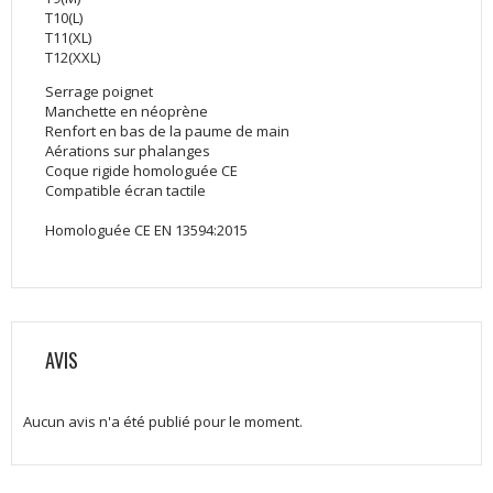
T10(L)
T11(XL)
T12(XXL)
Serrage poignet
Manchette en néoprène
Renfort en bas de la paume de main
Aérations sur phalanges
Coque rigide homologuée CE
Compatible écran tactile
Homologuée CE EN 13594:2015
AVIS
Aucun avis n'a été publié pour le moment.