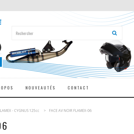
ROPOS
NOUVEAUTÉS
CONTACT
FLAMEX - CYGNUS 125cc
>
FACE AV NOIR FLAMEX-06
06