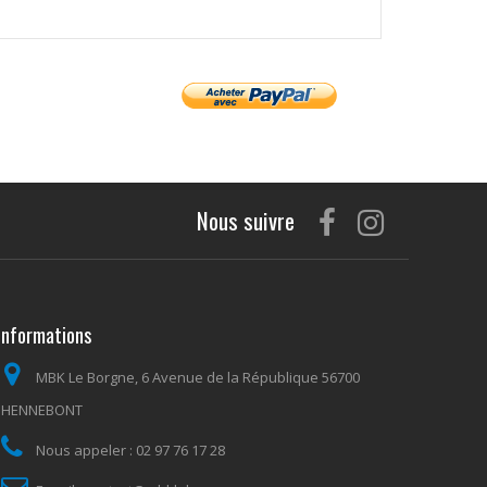
Nous suivre
Informations
MBK Le Borgne, 6 Avenue de la République 56700
HENNEBONT
Nous appeler :
02 97 76 17 28