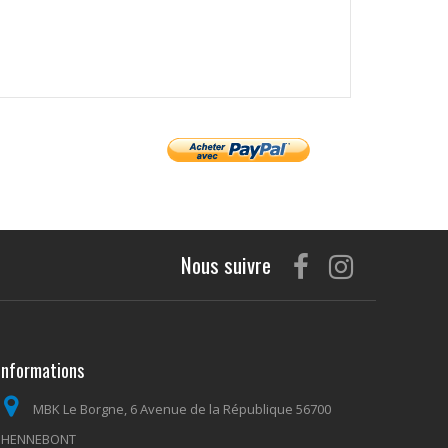
Nous suivre
Informations
MBK Le Borgne, 6 Avenue de la République 56700
HENNEBONT