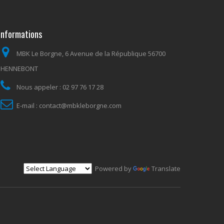
Informations
MBK Le Borgne, 6 Avenue de la République 56700
HENNEBONT
Nous appeler :
02 97 76 17 28
E-mail :
contact@mbkleborgne.com
Powered by
Translate