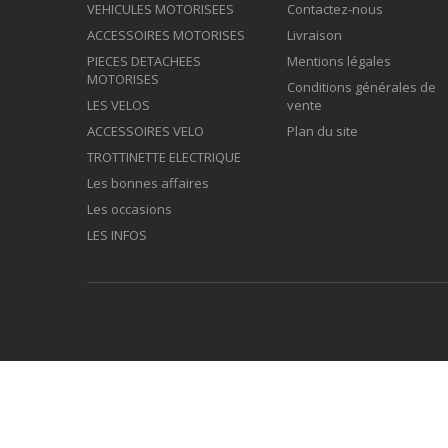
VEHICULES MOTORISEES
Contactez-nous
ACCESSOIRES MOTORISES
Livraison
PIECES DETACHEES
Mentions légales
MOTORISES
Conditions générales de
LES VELOS
vente
ACCESSOIRES VELO
Plan du site
TROTTINETTE ELECTRIQUE
Les bonnes affaires
Les occasions
LES INFOS