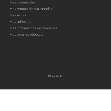
Mes commandes
Mes retours de marchandise
Mes avoirs
Mes adresses
Mes informations personnelles
Mes bons de réduction
© e-declic