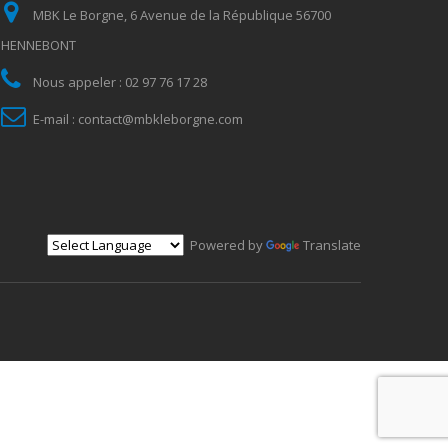
MBK Le Borgne, 6 Avenue de la République 56700
HENNEBONT
Nous appeler :
02 97 76 17 28
E-mail :
contact@mbkleborgne.com
Powered by
Translate