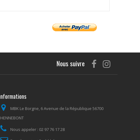
Nous suivre
Informations
MBK Le Borgne, 6 Avenue de la République 56700
HENNEBONT
Nous appeler :
02 97 76 17 28