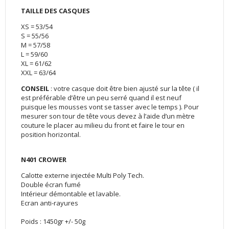
TAILLE DES CASQUES
XS = 53/54
S = 55/56
M = 57/58
L = 59/60
XL = 61/62
XXL = 63/64
CONSEIL
: votre casque doit être bien ajusté sur la tête ( il
est préférable d’être un peu serré quand il est neuf
puisque les mousses vont se tasser avec le temps ). Pour
mesurer son tour de tête vous devez à l’aide d’un mètre
couture le placer au milieu du front et faire le tour en
position horizontal.
N401 CROWER
Calotte externe injectée Multi Poly Tech.
Double écran fumé
Intérieur démontable et lavable.
Ecran anti-rayures
Poids : 1450gr +/- 50g