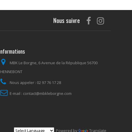
Nous suivre
Informations
MBK Le Borgne, 6 Avenue de la République 56700
HENNEBONT
Nous appeler :
02 97 76 17 28
E-mail :
contact@mbkleborgne.com
Powered by
Translate