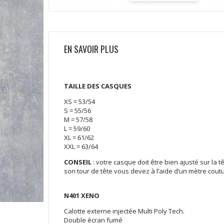
EN SAVOIR PLUS
TAILLE DES CASQUES
XS = 53/54
S = 55/56
M = 57/58
L = 59/60
XL = 61/62
XXL = 63/64
CONSEIL
: votre casque doit être bien ajusté sur la 
son tour de tête vous devez à l’aide d’un mètre coutur
N401 XENO
Calotte externe injectée Multi Poly Tech.
Double écran fumé