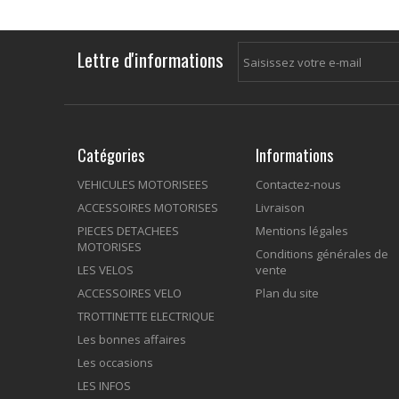
Lettre d'informations
Catégories
Informations
VEHICULES MOTORISEES
Contactez-nous
ACCESSOIRES MOTORISES
Livraison
PIECES DETACHEES
Mentions légales
MOTORISES
Conditions générales de
LES VELOS
vente
ACCESSOIRES VELO
Plan du site
TROTTINETTE ELECTRIQUE
Les bonnes affaires
Les occasions
LES INFOS