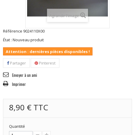
Agrandir l'image
Référence
9024110X00
État :
Nouveau produit
Attention : dernières pièces disponibles !
Partager
Pinterest
Envoyer à un ami
Imprimer
8,90 €
TTC
Quantité