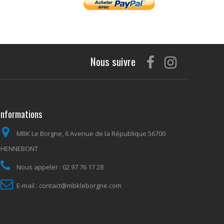
Nous suivre
Informations
MBK Le Borgne, 6 Avenue de la République 56700
HENNEBONT
Nous appeler :
02 97 76 17 28
E-mail :
contact@mbkleborgne.com