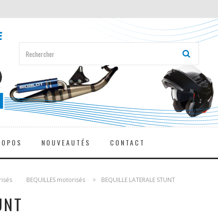
ROPOS
NOUVEAUTÉS
CONTACT
risés
>
BEQUILLES motorisés
>
BEQUILLE LATERALE STUNT
UNT