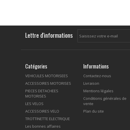
Lettre d'informations
Catégories
Informations
VEHICULES MOTORISEES
Contactez-nous
ACCESSOIRES MOTORISES
Livraison
PIECES DETACHEES
Mentions légales
MOTORISES
Conditions générales de
LES VELOS
vente
ACCESSOIRES VELO
Plan du site
TROTTINETTE ELECTRIQUE
Les bonnes affaires