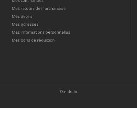
Mes commandes
Mes retours de marchandise
Mes avoirs
Mes adresses
Mes informations personnelles
Mes bons de réduction
© e-declic