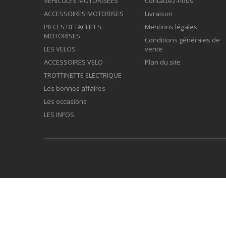
VEHICULES MOTORISEES
Contactez-nous
ACCESSOIRES MOTORISES
Livraison
PIECES DETACHEES
Mentions légales
MOTORISES
Conditions générales de
LES VELOS
vente
ACCESSOIRES VELO
Plan du site
TROTTINETTE ELECTRIQUE
Les bonnes affaires
Les occasions
LES INFOS