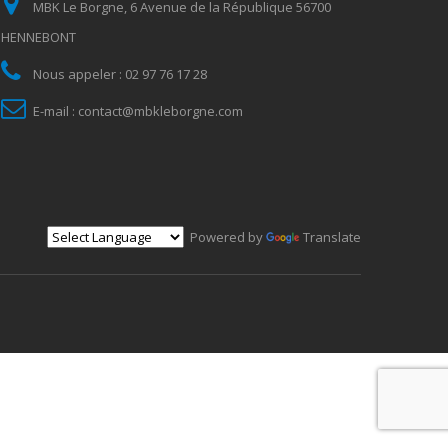
MBK Le Borgne, 6 Avenue de la République 56700
HENNEBONT
Nous appeler :
02 97 76 17 28
E-mail :
contact@mbkleborgne.com
Powered by
Translate